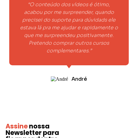
“O conteúdo dos vídeos é ótimo,
acabou por me surpreender, quando
precisei do suporte para dúvidads ele
estava lá pra me ajudar e rapidamente o
que me surpreendeu positivamente.
Pretendo comprar outros cursos
complementares.”
André
Assine
nossa
Newsletter
para