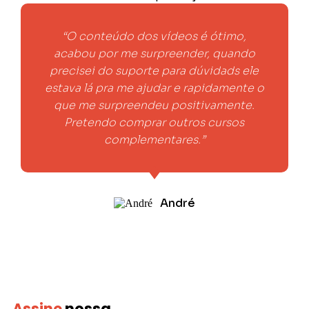
“O conteúdo dos vídeos é ótimo,
acabou por me surpreender, quando
precisei do suporte para dúvidads ele
estava lá pra me ajudar e rapidamente o
que me surpreendeu positivamente.
Pretendo comprar outros cursos
complementares.”
André
Assine
nossa