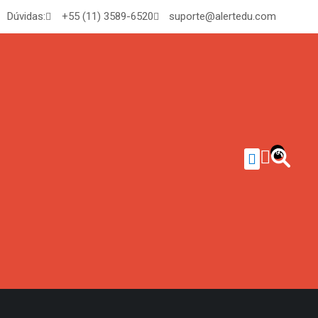
Dúvidas:
+55 (11) 3589-6520
suporte@alertedu.com
0